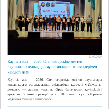
21.05.2026
Қауіпсіз жаз — 2026: Степногорскіде мектеп
оқушылары құқық қорғау органдарының өкілдерімен
кездесті ☀️⚖️
Қауіпсіз жаз — 2026: Степногорскіде мектеп оқушылары
құқық қорғау органдарының өкілдерімен кездесті ☀️⚖️ ​Жазғы
демалыс — демалу уақыты, бірақ балалардың қауіпсіздігі
әрқашан бірінші орында! ​Бүгін, 18 мамыр күні «Горняк»
мәдениет үйінде Степногорск...