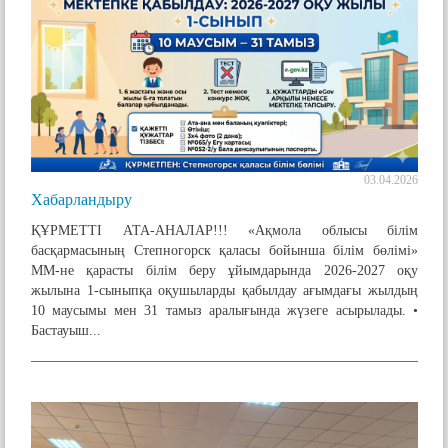
03.04.2026
Хабарландыру
ҚҰРМЕТТІ АТА-АНАЛАР!!! «Ақмола облысы білім
басқармасының Степногорск қаласы бойынша білім бөлімі»
ММ-не қарасты білім беру ұйымдарында 2026-2027 оқу
жылына 1-сыныпқа оқушыларды қабылдау ағымдағы жылдың
10 маусымы мен 31 тамыз аралығында жүзеге асырылады. •
Бастауыш...