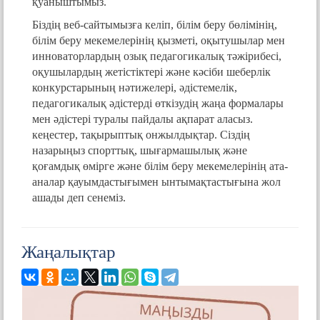
қуаныштымыз.
Біздің веб-сайтымызға келіп, білім беру бөлімінің,
білім беру мекемелерінің қызметі, оқытушылар мен
инноваторлардың озық педагогикалық тәжірибесі,
оқушылардың жетістіктері және кәсіби шеберлік
конкурстарының нәтижелері, әдістемелік,
педагогикалық әдістерді өткізудің жаңа формалары
мен әдістері туралы пайдалы ақпарат аласыз.
кеңестер, тақырыптық онжылдықтар. Сіздің
назарыңыз спорттық, шығармашылық және
қоғамдық өмірге және білім беру мекемелерінің ата-
аналар қауымдастығымен ынтымақтастығына жол
ашады деп сенеміз.
Жаңалықтар