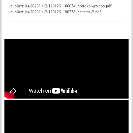
/public/files/2026/1/12/120126_160634_protokol-gz-dop.pdf
/public/files/2026/1/12/120126_190238_hattama-2.pdf