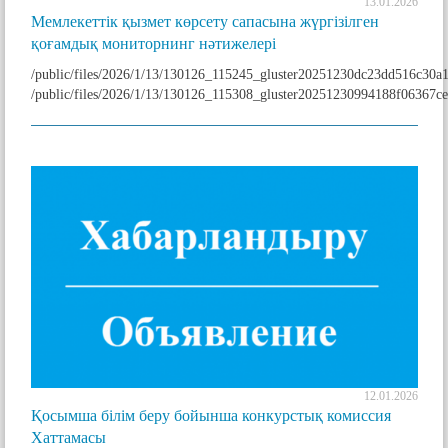
13.01.2026
Мемлекеттік қызмет көрсету сапасына жүргізілген
қоғамдық мониторнинг нәтижелері
/public/files/2026/1/13/130126_115245_gluster20251230dc23dd516c30
/public/files/2026/1/13/130126_115308_gluster20251230994188f06367c
12.01.2026
Қосымша білім беру бойынша конкурстық комиссия
Хаттамасы