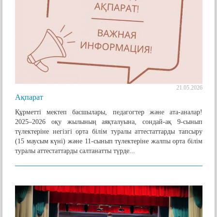
21.05.2026
Ақпарат
Құрметті мектеп басшылары, педагогтер және ата-аналар!
2025–2026 оқу жылының аяқталуына, сондай-ақ 9-сынып
түлектеріне негізгі орта білім туралы аттестаттарды тапсыру
(15 маусым күні) және 11-сынып түлектеріне жалпы орта білім
туралы аттестаттарды салтанатты түрде...