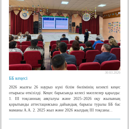
30.03.2026
ББ кеңесі
2026 жылғы 26 наурыз күні білім бөлімінің кезекті кеңес
отырысы өткізілді. Кеңес барысында келесі мәселелер қаралды:
1. ІІІ тоқсанның аяқталуы және 2025–2026 оқу жылының
қорытынды аттестациясына дайындық барысы туралы ББ бас
маманы А.А. 2. 2025 жыл және 2026 жылдың ІІІ тоқсаны...