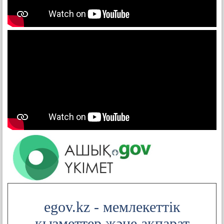
egov.kz - мемлекеттік
қызметтер және ақпарат