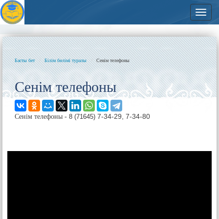
Навиг
Басты бет
Білім бөлімі туралы
Сенім телефоны
Сенім телефоны
7-34-29, 7-34-80
Сенім телефоны -
8 (71645)