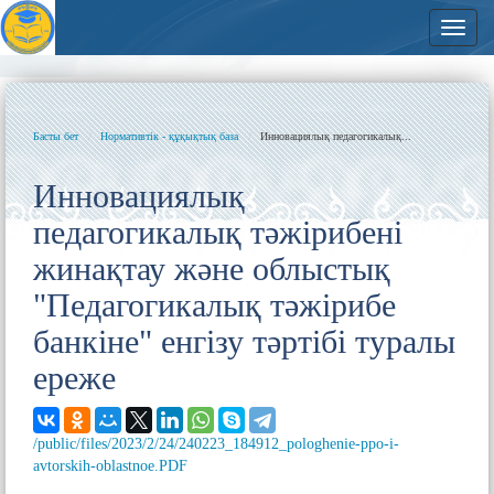
Навиг
Басты бет
Нормативтік - құқықтық база
Инновациялық педагогикалық...
Инновациялық
педагогикалық тәжірибені
жинақтау және облыстық
"Педагогикалық тәжірибе
банкіне" енгізу тәртібі туралы
ереже
/public/files/2023/2/24/240223_184912_pologhenie-ppo-i-
avtorskih-oblastnoe.PDF